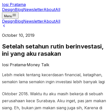
Iosi Pratama
Design
Blog
Newsletter
About
All
Menu
Design
Blog
Newsletter
About
All
October 10, 2019
Setelah setahun rutin berinvestasi,
ini yang aku rasakan
Iosi Pratama
·
Money Talk
Lebih melek tentang kecerdasan financial, ketagihan,
semakin lama semakin ingin investasi lebih banyak lagi
Oktober 2018. Waktu itu aku masih bekerja di sebuah
perusahaan kece Surabaya. Aku inget, pas jam makan
siang. Eh, bukan jam makan siang juga sih, Karena di