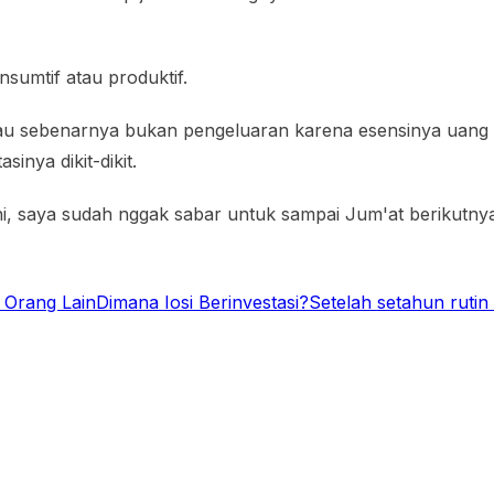
sumtif atau produktif.
Atau sebenarnya bukan pengeluaran karena esensinya uang k
sinya dikit-dikit.
i ini, saya sudah nggak sabar untuk sampai Jum'at berikutny
 Orang Lain
Dimana Iosi Berinvestasi?
Setelah setahun rutin 