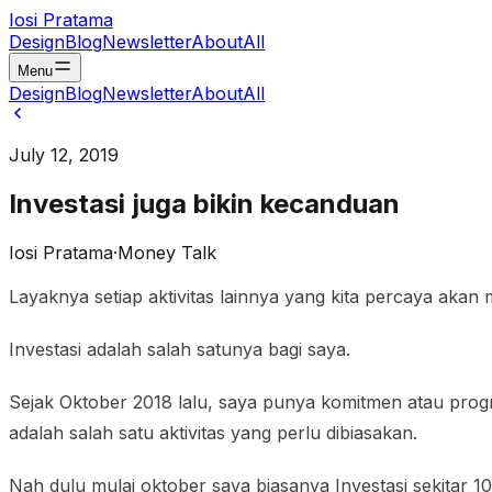
Iosi Pratama
Design
Blog
Newsletter
About
All
Menu
Design
Blog
Newsletter
About
All
July 12, 2019
Investasi juga bikin kecanduan
Iosi Pratama
·
Money Talk
Layaknya setiap aktivitas lainnya yang kita percaya aka
Investasi adalah salah satunya bagi saya.
Sejak Oktober 2018 lalu, saya punya komitmen atau progra
adalah salah satu aktivitas yang perlu dibiasakan.
Nah dulu mulai oktober saya biasanya Investasi sekitar 1