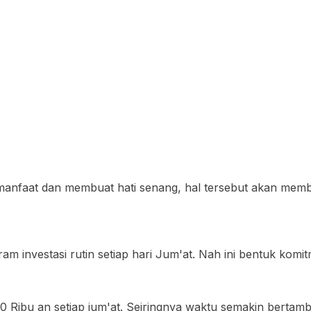
n manfaat dan membuat hati senang, hal tersebut akan mem
m investasi rutin setiap hari Jum'at. Nah ini bentuk komit
00 Ribu an setiap jum'at. Seiringnya waktu semakin bertamb