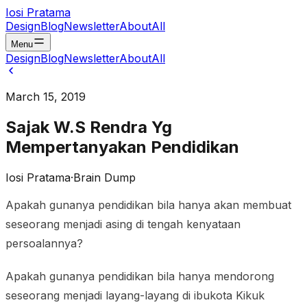
Iosi Pratama
Design
Blog
Newsletter
About
All
Menu
Design
Blog
Newsletter
About
All
March 15, 2019
Sajak W.S Rendra Yg
Mempertanyakan Pendidikan
Iosi Pratama
·
Brain Dump
Apakah gunanya pendidikan bila hanya akan membuat
seseorang menjadi asing di tengah kenyataan
persoalannya?
Apakah gunanya pendidikan bila hanya mendorong
seseorang menjadi layang-layang di ibukota Kikuk