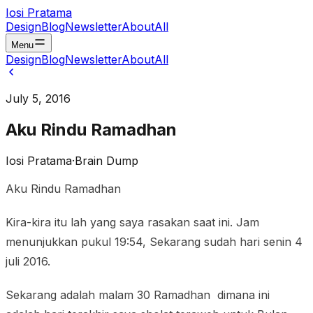
Iosi Pratama
Design
Blog
Newsletter
About
All
Menu
Design
Blog
Newsletter
About
All
July 5, 2016
Aku Rindu Ramadhan
Iosi Pratama
·
Brain Dump
Aku Rindu Ramadhan
Kira-kira itu lah yang saya rasakan saat ini. Jam
menunjukkan pukul 19:54, Sekarang sudah hari senin 4
juli 2016.
Sekarang adalah malam 30 Ramadhan dimana ini