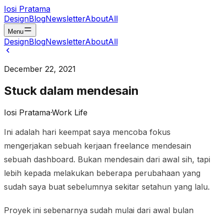
Iosi Pratama
Design
Blog
Newsletter
About
All
Menu
Design
Blog
Newsletter
About
All
December 22, 2021
Stuck dalam mendesain
Iosi Pratama
·
Work Life
Ini adalah hari keempat saya mencoba fokus
mengerjakan sebuah kerjaan freelance mendesain
sebuah dashboard. Bukan mendesain dari awal sih, tapi
lebih kepada melakukan beberapa perubahaan yang
sudah saya buat sebelumnya sekitar setahun yang lalu.
Proyek ini sebenarnya sudah mulai dari awal bulan