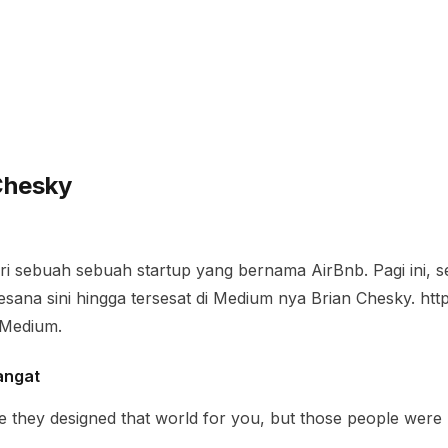
Chesky
i sebuah sebuah startup yang bernama AirBnb. Pagi ini, se
kesana sini hingga tersesat di Medium nya Brian Chesky. 
i Medium.
angat
e they designed that world for you, but those people were n