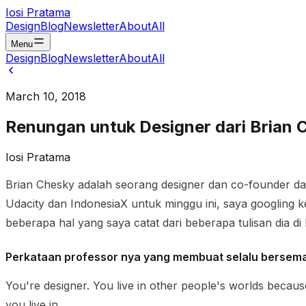
Iosi Pratama
Design
Blog
Newsletter
About
All
Menu
Design
Blog
Newsletter
About
All
March 10, 2018
Renungan untuk Designer dari Brian 
Iosi Pratama
Brian Chesky adalah seorang designer dan co-founder dar
Udacity dan IndonesiaX untuk minggu ini, saya googling 
beberapa hal yang saya catat dari beberapa tulisan dia d
Perkataan professor nya yang membuat selalu bersem
You're designer. You live in other people's worlds becaus
you live in.