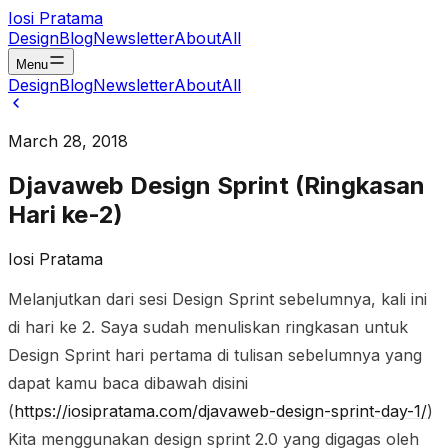
Iosi Pratama
Design
Blog
Newsletter
About
All
Menu
Design
Blog
Newsletter
About
All
March 28, 2018
Djavaweb Design Sprint (Ringkasan
Hari ke-2)
Iosi Pratama
Melanjutkan dari sesi Design Sprint sebelumnya, kali ini
di hari ke 2. Saya sudah menuliskan ringkasan untuk
Design Sprint hari pertama di tulisan sebelumnya yang
dapat kamu baca dibawah disini
(
https://iosipratama.com/djavaweb-design-sprint-day-1/
)
Kita menggunakan design sprint 2.0 yang digagas oleh