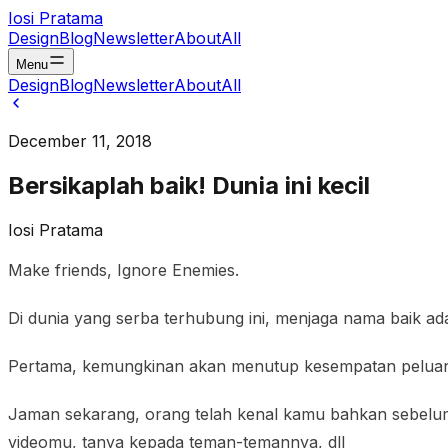
Iosi Pratama
Design
Blog
Newsletter
About
All
Menu
Design
Blog
Newsletter
About
All
December 11, 2018
Bersikaplah baik! Dunia ini kecil
Iosi Pratama
Make friends, Ignore Enemies.
Di dunia yang serba terhubung ini, menjaga nama baik a
Pertama, kemungkinan akan menutup kesempatan peluang
Jaman sekarang, orang telah kenal kamu bahkan sebelu
videomu, tanya kepada teman-temannya, dll