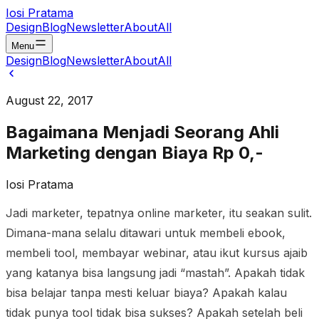
Iosi Pratama
Design
Blog
Newsletter
About
All
Menu
Design
Blog
Newsletter
About
All
August 22, 2017
Bagaimana Menjadi Seorang Ahli
Marketing dengan Biaya Rp 0,-
Iosi Pratama
Jadi marketer, tepatnya online marketer, itu seakan sulit.
Dimana-mana selalu ditawari untuk membeli ebook,
membeli tool, membayar webinar, atau ikut kursus ajaib
yang katanya bisa langsung jadi “mastah”. Apakah tidak
bisa belajar tanpa mesti keluar biaya? Apakah kalau
tidak punya tool tidak bisa sukses? Apakah setelah beli