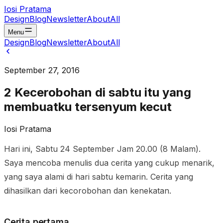
Iosi Pratama
Design
Blog
Newsletter
About
All
Menu
Design
Blog
Newsletter
About
All
September 27, 2016
2 Kecerobohan di sabtu itu yang
membuatku tersenyum kecut
Iosi Pratama
Hari ini, Sabtu 24 September Jam 20.00 (8 Malam).
Saya mencoba menulis dua cerita yang cukup menarik,
yang saya alami di hari sabtu kemarin. Cerita yang
dihasilkan dari kecorobohan dan kenekatan.
Cerita pertama